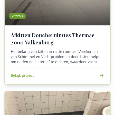
2
foto's
Afkitten Doucheruimtes Thermae
2000 Valkenburg
Het belang van kitten in natte ruimtes: Voorkomen
van Schimmel en Vochtproblemen door kitten helpt
om naden en kieren af te dichten, waardoor vocht
niet kan binnendringen. Dit is essentieel in natte
ruimtes waar de kans op schimmel en
Bekijk project
vochtproblemen groot is. Het gebruik van kit zorgt
ervoor dat de gebieden die regelmatig met water in
contact komen (zoals rond badkuipen, douches en
wastafels) waterdicht zijn, wat waterschade aan
muren en vloeren voorkomt.