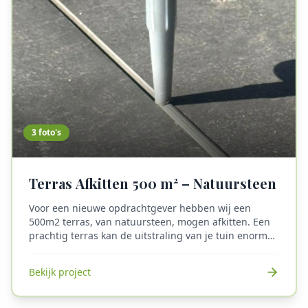
3
foto's
Terras Afkitten 500 m² – Natuursteen
Voor een nieuwe opdrachtgever hebben wij een
500m2 terras, van natuursteen, mogen afkitten. Een
prachtig terras kan de uitstraling van je tuin enorm
verbeteren, maar het vergt ook onderhoud om het in
topconditie te houden. Bij een terras van 500m²,
Bekijk project
gemaakt van natuursteen, is het belangrijk om een
effectieve oplossing te vinden tegen mos- en
onkruidgroei. Mos en onkruid kunnen zich snel