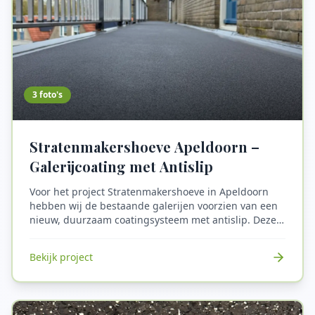
3
foto's
Stratenmakershoeve Apeldoorn –
Galerijcoating met Antislip
Voor het project Stratenmakershoeve in Apeldoorn
hebben wij de bestaande galerijen voorzien van een
nieuw, duurzaam coatingsysteem met antislip. Deze
antislipcoating verhoogt de veiligheid voor bewoners
en bezoekers en is bestand tegen intensief gebruik
Bekijk project
en weersinvloeden. Daarnaast zijn de dilataties
professioneel vernieuwd en afgedicht met een
scheuroverbruggend vlies, waardoor bewegingen in
de ondergrond probleemloos worden opgevangen.