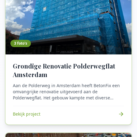
3
foto's
Grondige Renovatie Polderwegflat
Amsterdam
Aan de Polderweg in Amsterdam heeft BetonFix een
omvangrijke renovatie uitgevoerd aan de
Polderwegflat. Het gebouw kampte met diverse
betonschades, die vakkundig zijn hersteld. Alle
balkons zijn voorzien van een nieuw, duurzaam
Bekijk project
coatingsysteem dat de levensduur verlengt en het
wooncomfort vergroot. Ook de galerijen zijn volledig
aangepakt en afgewerkt met hetzelfde hoogwaardige
systeem. Dankzij deze grondige renovatie is de flat