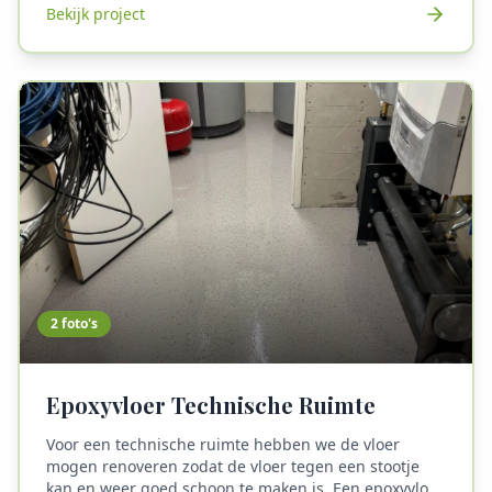
Bekijk project
verliezen en scheuren of brokkelen door thermische
spanningen en schade aan de wapening. BetonFix
heeft dit project met succes afgerond en alle
betonschade professioneel hersteld volgens de
geldende normen en richtlijnen.
2
foto's
Epoxyvloer Technische Ruimte
Voor een technische ruimte hebben we de vloer
mogen renoveren zodat de vloer tegen een stootje
kan en weer goed schoon te maken is. Een epoxyvloer