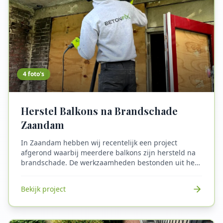
4
foto's
Herstel Balkons na Brandschade
Zaandam
In Zaandam hebben wij recentelijk een project
afgerond waarbij meerdere balkons zijn hersteld na
brandschade. De werkzaamheden bestonden uit het
verwijderen van beschadigd beton, herstel van
betonschade, aanbrengen van nieuwe coatinglagen
Bekijk project
en het vervangen van nieuwe hekwerken. Dankzij een
snelle en vakkundige aanpak zijn de balkons weer
volledig veilig, functioneel en visueel in topstaat. Dit
project onderstreept onze expertise in constructief