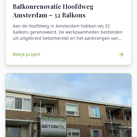
Balkonrenovatie Hoofdweg
Amsterdam – 32 Balkons
Aan de Hoofdweg in Amsterdam hebben wij 32
balkons gerenoveerd. De werkzaamheden bestonden
uit uitgebreid betonherstel en het aanbrengen van
een nieuw coatingsysteem met detailafdichtingen.
Het resultaat: een duurzame en esthetisch
Bekijk project
vernieuwde afwerking met langdurige bescherming.
Alle balkons zijn voorzien van een hoogwaardig
coatingsysteem dat de levensduur verlengt en het
wooncomfort vergroot.