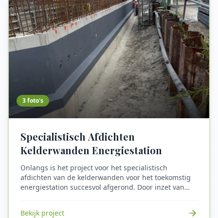
weer toekomstbestendig en kunnen bewoners
genieten van een veilige, duurzame en verzorgde
woonomgeving.
3
foto's
Specialistisch Afdichten
Kelderwanden Energiestation
Onlangs is het project voor het specialistisch
afdichten van de kelderwanden voor het toekomstig
energiestation succesvol afgerond. Door inzet van
geavanceerde afdichtingssystemen en secuur
vakmanschap is de fundering nu volledig beschermd
Bekijk project
tegen het binnendringen van vocht en water.