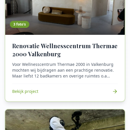
3
foto's
Renovatie Wellnesscentrum Thermae
2000 Valkenburg
Voor Wellnesscentrum Thermae 2000 in Valkenburg
mochten wij bijdragen aan een prachtige renovatie.
Maar liefst 12 badkamers en overige ruimtes o.a
lobby zijn door ons afgewerkt met Beton Ciré. Zelfs de
cinewall in iedere kamer hebben wij voorzien van
Bekijk project
Beton Cirè. Daarnaast is de lobby en entree voorzien
van een stijlvolle, cementgebonden gietvloer. Het
eindresultaat mag er zeker zijn – trots op deze
bijdrage aan een iconisch wellnessresort!