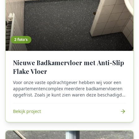
2
foto's
Nieuwe Badkamervloer met Anti-Slip
Flake Vloer
Voor onze vaste opdrachtgever hebben wij voor een
appartementencomplex meerdere badkamervloeren
opgefrist. Zoals je kunt zien waren deze beschadigd,
op het zicht niet mooi en kans op glijpartijen. De
badkamervloeren zijn voorzien van een flake vloer
Bekijk project
met anti slip. Dit is te realiseren binnen 1 dag,
hierdoor is de badkamer de volgende dag weer direct
klaar voor gebruik. De overlast is hierdoor minimaal
en de vloer esthetisch opgeknapt binnen 1 dag.