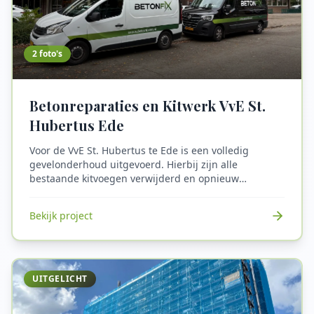
2
foto's
Betonreparaties en Kitwerk VvE St.
Hubertus Ede
Voor de VvE St. Hubertus te Ede is een volledig
gevelonderhoud uitgevoerd. Hierbij zijn alle
bestaande kitvoegen verwijderd en opnieuw
aangebracht met een hoogwaardige en duurzame kit.
Daarnaast zijn diverse betonschades hersteld: losse
Bekijk project
delen zijn verwijderd, de wapening is waar nodig
ontroest en behandeld, en de reparaties zijn
uitgevoerd met een PCC-mortel volgens de geldende
richtlijnen. Na voltooiing zijn de werkzaamheden
gecontroleerd op hechting, aansluiting en
UITGELICHT
esthetische afwerking.