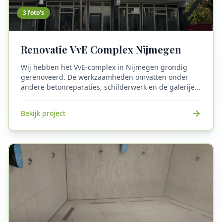
3
foto's
Renovatie VvE Complex Nijmegen
Wij hebben het VvE-complex in Nijmegen grondig
gerenoveerd. De werkzaamheden omvatten onder
andere betonreparaties, schilderwerk en de galerijen
voorzien van een nieuwe antislipvloer, waardoor
veiligheid en duurzaamheid gegarandeerd zijn. Met
Bekijk project
onze expertise zorgen wij voor een langdurige
oplossing en een esthetisch resultaat dat de waarde
van het complex verhoogt. Het volledige complex is
nu weer toekomstbestendig en veilig voor alle
bewoners.