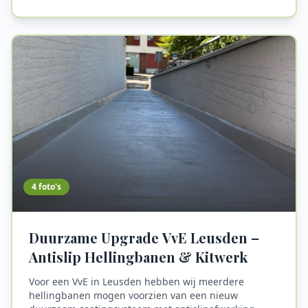
Hiermee is een duurzame en solide basis gelegd voor
het toekomstig gebruik van deze locatie. Deze
specialistische afdichting zorgt voor langdurige
bescherming.
4
foto's
Duurzame Upgrade VvE Leusden –
Antislip Hellingbanen & Kitwerk
Voor een VvE in Leusden hebben wij meerdere
hellingbanen mogen voorzien van een nieuw