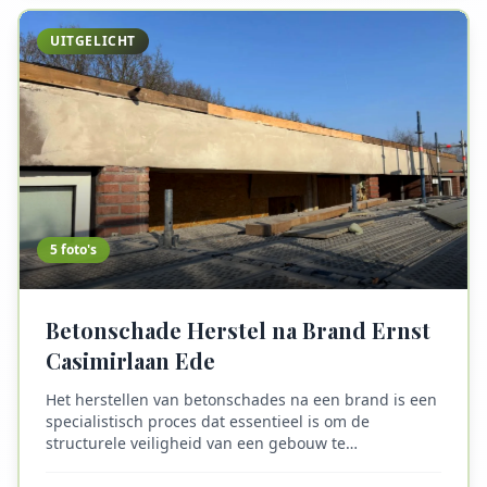
verspreiden tussen de voegen van natuursteen,
waardoor je terras er verwaarloosd uitziet.
UITGELICHT
5
foto's
Betonschade Herstel na Brand Ernst
Casimirlaan Ede
Het herstellen van betonschades na een brand is een
specialistisch proces dat essentieel is om de
structurele veiligheid van een gebouw te
waarborgen. Beton, hoewel duurzaam, kan bij
blootstelling aan hoge temperaturen zijn sterkte