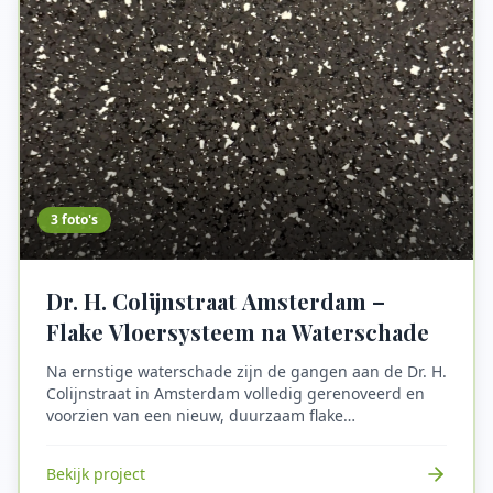
De diktekanten zijn zorgvuldig afgewerkt met nieuwe
kit voor een strakke en duurzame detaillering.
3
foto's
Dr. H. Colijnstraat Amsterdam –
Flake Vloersysteem na Waterschade
Na ernstige waterschade zijn de gangen aan de Dr. H.
Colijnstraat in Amsterdam volledig gerenoveerd en
voorzien van een nieuw, duurzaam flake
vloersysteem. Dit type vloerafwerking is bijzonder
geschikt voor gangen en algemene ruimtes in
Bekijk project
appartementencomplexen vanwege de hoge