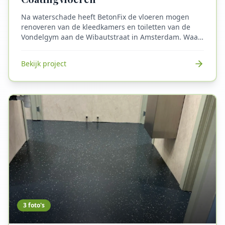
Na waterschade heeft BetonFix de vloeren mogen
renoveren van de kleedkamers en toiletten van de
Vondelgym aan de Wibautstraat in Amsterdam. Waar
voorheen een kale betonnenvloer zat, is er nu
gekozen voor een sterke coatingvloer. Coatingvloeren
Bekijk project
zijn slijtvast en bestand tegen intensief gebruik,
ideaal voor drukbezochte sportscholen. Ze kunnen
goed tegen zware belasting, zoals fitnessapparatuur
en gewichten, maar zijn tevens ook hygiënisch en
waterdicht. De anti-slip afwerking vermindert de kans
op uitglijden.
3
foto's