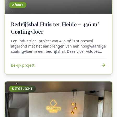
2
foto's
Bedrijfshal Huis ter Heide – 436 m²
Coatingvloer
Een industrieel project van 436 m² is succesvol
afgerond met het aanbrengen van een hoogwaardige
coatingvloer in een bedrijfshal. Deze vloer voldoet
aan strikte eisen op het gebied van veiligheid,
duurzaamheid en onderhoudsgemak. Deze
Bekijk project
coatingvloer is ideaal voor industriële omgevingen
waar veiligheid, duurzaamheid en hygiëne van groot
belang zijn. De combinatie van antislip
eigenschappen, chemische bestendigheid en
onderhoudsgemak maakt het een uitstekende keuze
UITGELICHT
voor bedrijfshallen en andere industriële ruimtes.