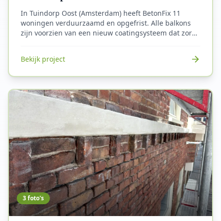
In Tuindorp Oost (Amsterdam) heeft BetonFix 11
woningen verduurzaamd en opgefrist. Alle balkons
zijn voorzien van een nieuw coatingsysteem dat zorgt
voor bescherming en een langere levensduur.
Daarnaast zijn de betonnen onderdelen opnieuw
Bekijk project
geschilderd, waardoor de woningen een frisse en
verzorgde uitstraling hebben gekregen. Met deze
werkzaamheden zijn de woningen niet alleen
technisch versterkt, maar ook esthetisch vernieuwd.
3
foto's