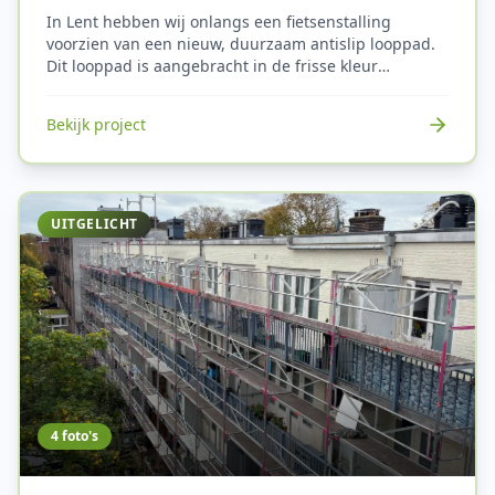
In Lent hebben wij onlangs een fietsenstalling
voorzien van een nieuw, duurzaam antislip looppad.
Dit looppad is aangebracht in de frisse kleur
turquoise, waardoor het niet alleen duidelijk opvalt
maar ook de routing voor gebruikers verbetert. Het
Bekijk project
aanbrengen van antislip draagt in belangrijke mate
bij aan de veiligheid binnen de fietsenstalling. Vooral
in omgevingen waar regen, modder of fietsvet voor
gladheid kunnen zorgen, biedt een antislip afwerking
extra grip en voorkomt het valpartijen.
UITGELICHT
4
foto's