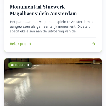
Monumentaal Stucwerk
Magalhaensplein Amsterdam
Het pand aan het Magalhaensplein te Amsterdam is
aangewezen als gemeentelijk monument. Dit stelt
specifieke eisen aan de uitvoering van de
werkzaamheden. Alle herstelwerk is daarom met zorg
en volgens de richtlijnen voor monumentenzorg
Bekijk project
uitgevoerd, met oog voor duurzaamheid en kwaliteit.
In dit project hebben wij het verouderde stucwerk
zorgvuldig verwijderd en volledig vernieuwd. Bij het
aanbrengen van het nieuwe stucwerk is rekening
gehouden met de oorspronkelijke uitstraling van het
UITGELICHT
pand, zodat het monumentale karakter behouden
blijft.