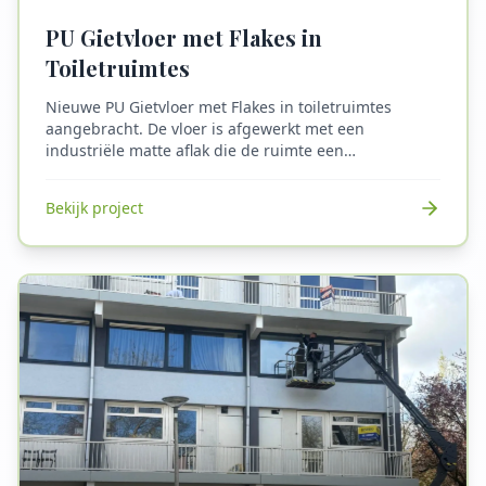
PU Gietvloer met Flakes in
Toiletruimtes
Nieuwe PU Gietvloer met Flakes in toiletruimtes
aangebracht. De vloer is afgewerkt met een
industriële matte aflak die de ruimte een
professionele en schone uitstraling geeft. Daarnaast
zorgt de lichte antislip afwerking voor extra
Bekijk project
veiligheid, zelfs in vochtige omstandigheden, zoals
die vaak voorkomen in toiletruimtes. Dit maakt de
vloer perfect geschikt voor een omgeving waar
slipgevaar minimaal moet zijn. De PU gietvloer
combineert duurzaamheid met esthetiek.