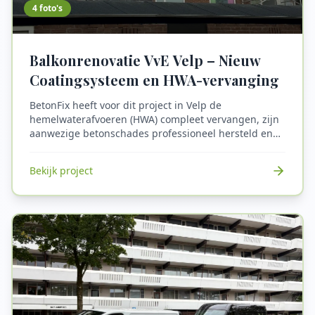
4
foto's
Balkonrenovatie VvE Velp – Nieuw
Coatingsysteem en HWA-vervanging
BetonFix heeft voor dit project in Velp de
hemelwaterafvoeren (HWA) compleet vervangen, zijn
aanwezige betonschades professioneel hersteld en
zijn alle balkonvloeren voorzien van een nieuw,
duurzaam coatingsysteem. Het resultaat is een
Bekijk project
waterdichte, veilige en onderhoudsarme balkons met
een lange levensduur. Dankzij deze grondige
renovatie zijn de balkons weer toekomstbestendig.