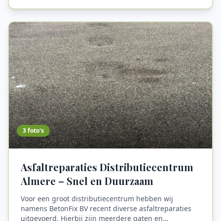
slijtvastheid, onderhoudsvriendelijkheid en strakke
uitstraling. Bij deze vloercoating in Amsterdam zijn
niet alleen de vloeren aangepakt, maar zijn ook delen
van de wanden meegenomen in het flake systeem. Dit
zorgt voor een hygiënische en visueel sterke
afwerking.
3
foto's
Asfaltreparaties Distributiecentrum
Almere – Snel en Duurzaam
Voor een groot distributiecentrum hebben wij
namens BetonFix BV recent diverse asfaltreparaties
uitgevoerd. Hierbij zijn meerdere gaten en