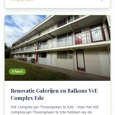
Voordelen van een gecoate trap: slijtvaste en
krasbestendige afwerking, antislip laag mogelijk voor
extra veiligheid, gemakkelijk schoon te houden, keuze
uit diverse kleuren en structuren, en een naadloos en
strak eindresultaat. Binnen één tot twee dagen is uw
trap weer als nieuw – stijlvol en
onderhoudsvriendelijk.
3
foto's
Renovatie Galerijen en Balkons VvE
Complex Ede
VvE Complex Jan Thooroplaan te Ede – Voor het VvE
complex Jan Thooroplaan te Ede hebben wij de