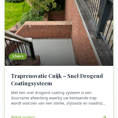
schadeherstel na brand, met minimale overlast.
3
foto's
Traprenovatie Cuijk – Snel Drogend
Coatingsysteem
Met een snel drogend coating systeem is een
duurzame afwerking waarbij uw bestaande trap
wordt voorzien van een sterke, slijtvaste en naadloze
laag. Ideaal voor wie zijn trap wil renoveren zonder
een compleet nieuwe trap te laten plaatsen.
Bekijk project