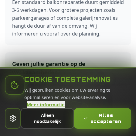
Een standaard balkonreparatie duurt gemiddeld
3-5 werkdagen. Voor grotere projecten zoals
parkeergarages of complete galerijrenovaties
hangt de duur af van de omvang. Wij
informeren u vooraf over de planning.
Geven jullie garantie op de
werkzaamheden?
COOKIE TOESTEMMING
Ja, wij geven 10 jaar garantie op alle uitgevoerde
Wij gebruiken cookies om uw ervaring te
betonreparaties. Deze garantie is conform de
optimaliseren en voor website-analyse.
normen van BRL 3201 en CUR 118 en dekt zowel
Meer informatie
materiaal als uitvoering.
Alleen
Alles
noodzakelijk
accepteren