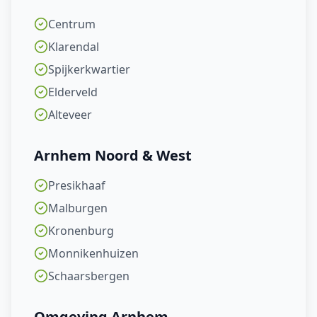
Centrum
Klarendal
Spijkerkwartier
Elderveld
Alteveer
Arnhem Noord & West
Presikhaaf
Malburgen
Kronenburg
Monnikenhuizen
Schaarsbergen
Omgeving Arnhem